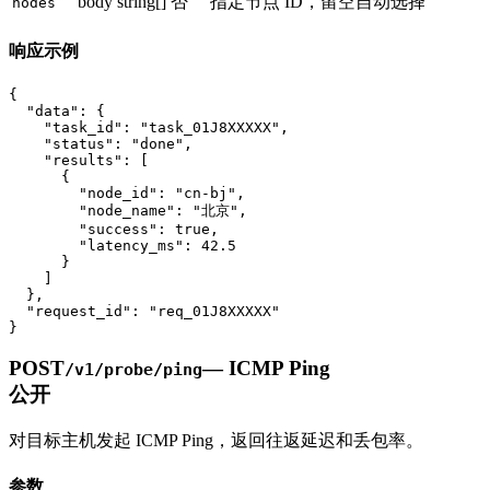
body
string[]
否
指定节点 ID，留空自动选择
nodes
响应示例
{

  "data": {

    "task_id": "task_01J8XXXXX",

    "status": "done",

    "results": [

      {

        "node_id": "cn-bj",

        "node_name": "北京",

        "success": true,

        "latency_ms": 42.5

      }

    ]

  },

  "request_id": "req_01J8XXXXX"

}
POST
—
ICMP Ping
/v1/probe/ping
公开
对目标主机发起 ICMP Ping，返回往返延迟和丢包率。
参数