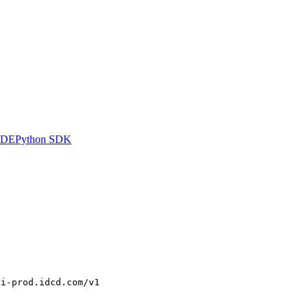
IDE
Python SDK
pi-prod.idcd.com/v1