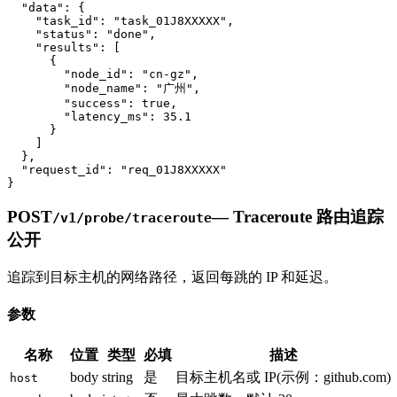
  "data": {

    "task_id": "task_01J8XXXXX",

    "status": "done",

    "results": [

      {

        "node_id": "cn-gz",

        "node_name": "广州",

        "success": true,

        "latency_ms": 35.1

      }

    ]

  },

  "request_id": "req_01J8XXXXX"

}
POST
—
Traceroute 路由追踪
/v1/probe/traceroute
公开
追踪到目标主机的网络路径，返回每跳的 IP 和延迟。
参数
名称
位置
类型
必填
描述
body
string
是
目标主机名或 IP
(示例：
github.com
)
host