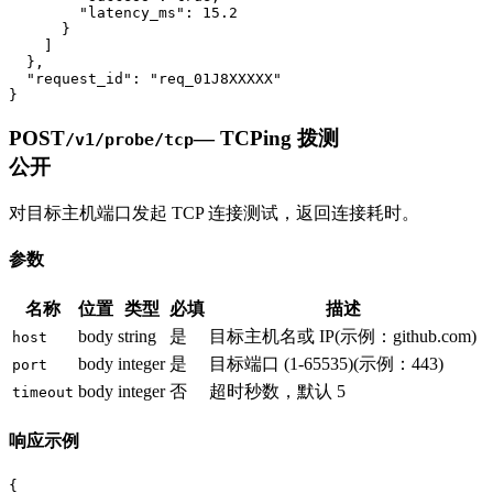
        "latency_ms": 15.2

      }

    ]

  },

  "request_id": "req_01J8XXXXX"

}
POST
—
TCPing 拨测
/v1/probe/tcp
公开
对目标主机端口发起 TCP 连接测试，返回连接耗时。
参数
名称
位置
类型
必填
描述
body
string
是
目标主机名或 IP
(示例：
github.com
)
host
body
integer
是
目标端口 (1-65535)
(示例：
443
)
port
body
integer
否
超时秒数，默认 5
timeout
响应示例
{
