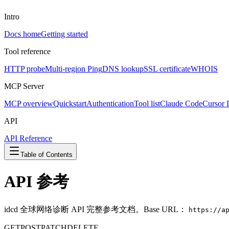
Intro
Docs home
Getting started
Tool reference
HTTP probe
Multi-region Ping
DNS lookup
SSL certificate
WHOIS
MCP Server
MCP overview
Quickstart
Authentication
Tool list
Claude Code
Cursor 
API
API Reference
Table of Contents
API 参考
idcd 全球网络诊断 API 完整参考文档。Base URL：
https://a
GET
POST
PATCH
DELETE