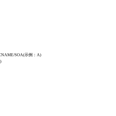
CNAME/SOA
(示例：
A
)
)