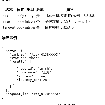
名称
位置
类型
必填
描述
body
string
是
目标主机名或 IP
(示例：
8.8.8.8
)
host
body
integer
否
发包数量，默认 4，最大 10
count
body
integer
否
超时秒数，默认 5
timeout
响应示例
{

  "data": {

    "task_id": "task_01J8XXXXX",

    "status": "done",

    "results": [

      {

        "node_id": "cn-sh",

        "node_name": "上海",

        "success": true,

        "latency_ms": 28.3

      }

    ]

  },

  "request_id": "req_01J8XXXXX"

}