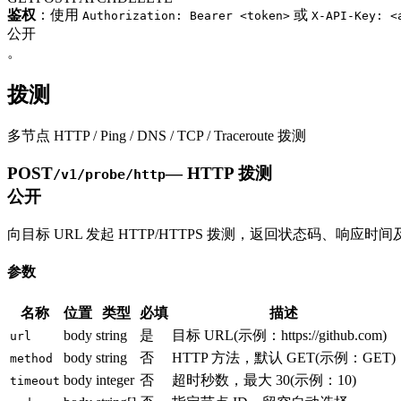
鉴权
：使用
或
Authorization: Bearer <token>
X-API-Key: <
公开
。
拨测
多节点 HTTP / Ping / DNS / TCP / Traceroute 拨测
POST
—
HTTP 拨测
/v1/probe/http
公开
向目标 URL 发起 HTTP/HTTPS 拨测，返回状态码、响应时间
参数
名称
位置
类型
必填
描述
body
string
是
目标 URL
(示例：
https://github.com
)
url
body
string
否
HTTP 方法，默认 GET
(示例：
GET
)
method
body
integer
否
超时秒数，最大 30
(示例：
10
)
timeout