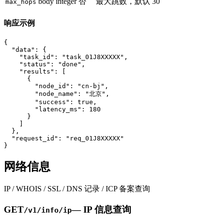
body
integer
否
最大跳数，默认 30
max_hops
响应示例
{

  "data": {

    "task_id": "task_01J8XXXXX",

    "status": "done",

    "results": [

      {

        "node_id": "cn-bj",

        "node_name": "北京",

        "success": true,

        "latency_ms": 180

      }

    ]

  },

  "request_id": "req_01J8XXXXX"

}
网络信息
IP / WHOIS / SSL / DNS 记录 / ICP 备案查询
GET
—
IP 信息查询
/v1/info/ip