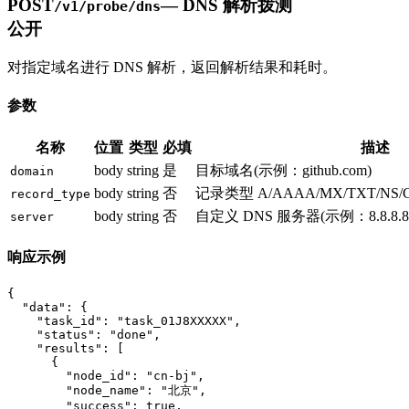
POST
—
DNS 解析拨测
/v1/probe/dns
公开
对指定域名进行 DNS 解析，返回解析结果和耗时。
参数
名称
位置
类型
必填
描述
body
string
是
目标域名
(示例：
github.com
)
domain
body
string
否
记录类型 A/AAAA/MX/TXT/NS/
record_type
body
string
否
自定义 DNS 服务器
(示例：
8.8.8.8
server
响应示例
{

  "data": {

    "task_id": "task_01J8XXXXX",

    "status": "done",

    "results": [

      {

        "node_id": "cn-bj",

        "node_name": "北京",

        "success": true,
